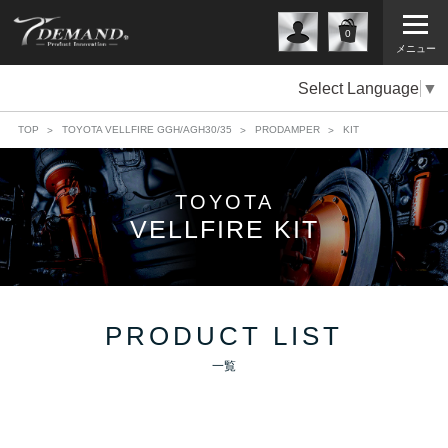
0
メニュー
Select Language
▼
TOP
TOYOTA VELLFIRE GGH/AGH30/35
PRODAMPER
KIT
TOYOTA
VELLFIRE KIT
PRODUCT LIST
一覧