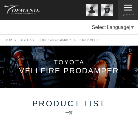
0
メニュー
Select Language
▼
TOP
TOYOTA VELLFIRE GGH/AGH30/35
PRODAMPER
TOYOTA
VELLFIRE PRODAMPER
PRODUCT LIST
一覧