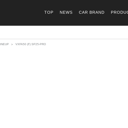
TOP
NEWS
CAR BRAND
PRODU
INEUP
VXFA50 (F) SP25-PRO