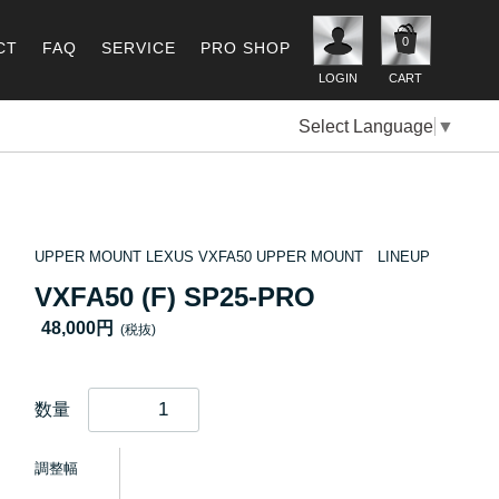
0
CT
FAQ
SERVICE
PRO SHOP
LOGIN
CART
Select Language
▼
UPPER MOUNT LEXUS VXFA50 UPPER MOUNT LINEUP
VXFA50 (F) SP25-PRO
48,000円
(税抜)
数量
調整幅