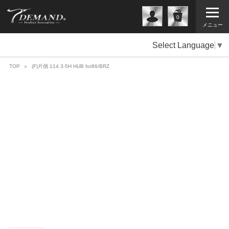
0
メニュー
Select Language
▼
TOP
(F)片側 114.3-5H HUB for86/BRZ