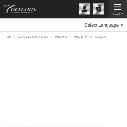
0
メニュー
Select Language
▼
TOP
LEXUS LC500 URZ100
PROARM
PRO LINK HS URZ100