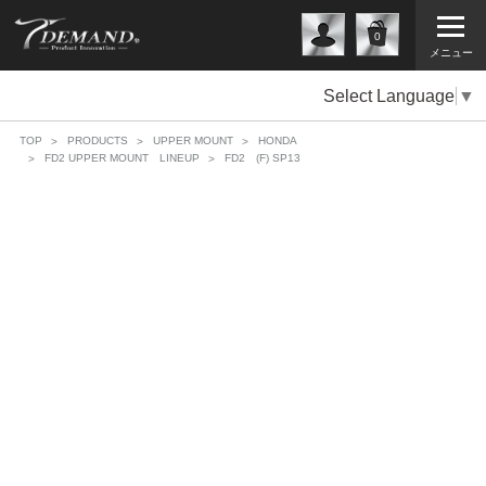
0
メニュー
Select Language
▼
TOP
PRODUCTS
UPPER MOUNT
HONDA
FD2 UPPER MOUNT LINEUP
FD2 (F) SP13