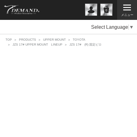
0
メニュー
Select Language
▼
TOP
PRODUCTS
UPPER MOUNT
TOYOTA
JZS 17# UPPER MOUNT LINEUP
JZS 17# (R) 固定ピロ