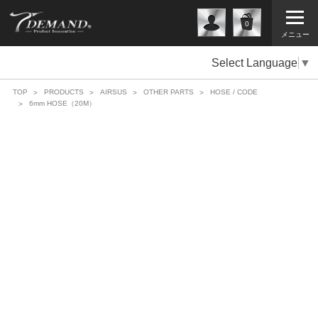
0
メニュー
Select Language
▼
TOP
PRODUCTS
AIRSUS
OTHER PARTS
HOSE / CODE
6mm HOSE（20M）