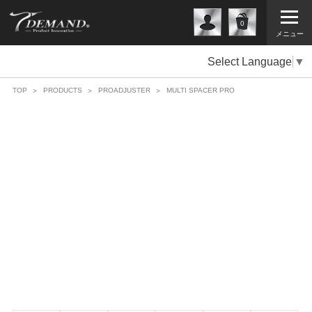
0
メニュー
Select Language
▼
TOP
PRODUCTS
PROADJUSTER
MULTI SPACER PRO