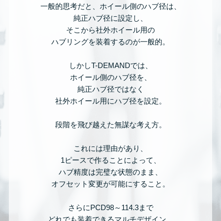
一般的思考だと、ホイール側のハブ径は、
純正ハブ径に設定し、
そこから社外ホイール用の
ハブリングを装着するのが一般的。
しかしT-DEMANDでは、
ホイール側のハブ径を、
純正ハブ径ではなく
社外ホイール用にハブ径を設定。
段階を飛び越えた無謀な考え方。
これには理由があり、
1ピースで作ることによって、
ハブ精度は完璧な状態のまま、
オフセット変更が可能にすること。
さらにPCD98～114.3まで
どれでも装着できるマルチデザイン。