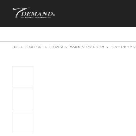
TOP
PRODUCTS
PROARM
MAJESTA URS/UZS 20#
ショートナックル Nat