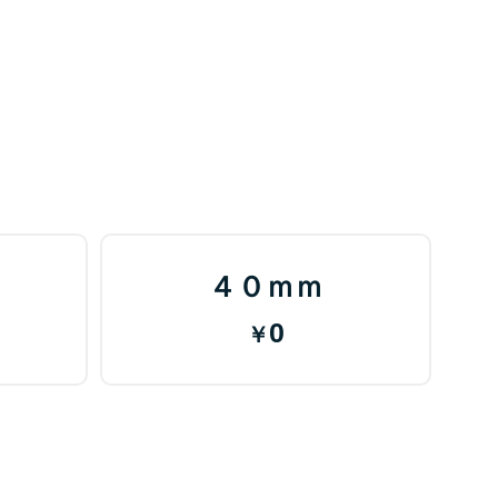
４０ｍｍ
0
￥