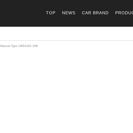
TOP
NEWS
CAR BRAND
PRODU
ural Type URS/UZS 20#