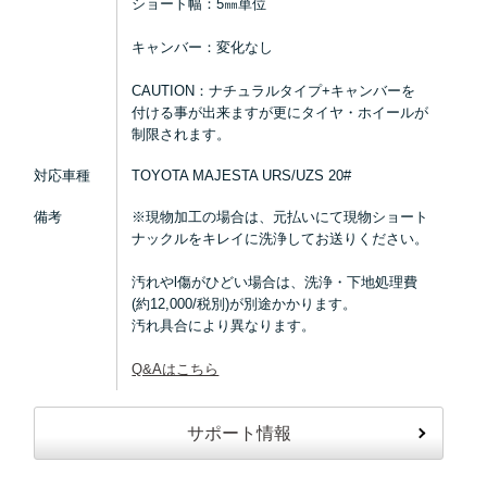
ショート幅：5㎜単位
キャンバー：変化なし
CAUTION：ナチュラルタイプ+キャンバーを
付ける事が出来ますが更にタイヤ・ホイールが
制限されます。
対応車種
TOYOTA MAJESTA URS/UZS 20#
備考
※現物加工の場合は、元払いにて現物ショート
ナックルをキレイに洗浄してお送りください。
汚れやl傷がひどい場合は、洗浄・下地処理費
(約12,000/税別)が別途かかります。
汚れ具合により異なります。
Q&Aはこちら
サポート情報