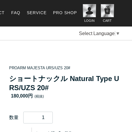
0
CT
FAQ
SERVICE
PRO SHOP
LOGIN
CART
Select Language
▼
PROARM MAJESTA URS/UZS 20#
ショートナックル Natural Type U
RS/UZS 20#
180,000円
(税抜)
数量