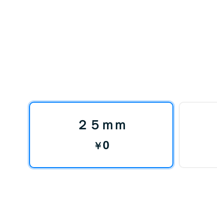
２５ｍｍ
0
￥