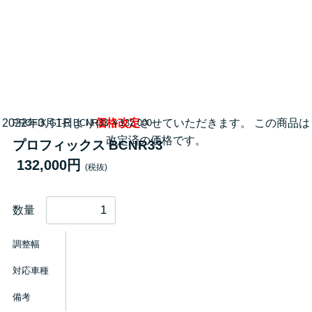
2022年3月1日より
価格改定
させていただきます。 この商品は
PROFIX GT-R BCNR33 ￥132,000
改定済の価格です。
プロフィックス BCNR33
132,000円
(税抜)
数量
調整幅
対応車種
備考