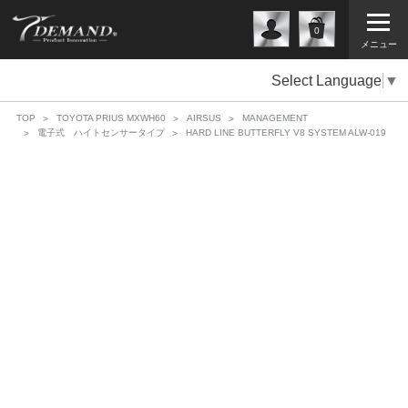
0
メニュー
Select Language
▼
TOP
TOYOTA PRIUS MXWH60
AIRSUS
MANAGEMENT
電子式 ハイトセンサータイプ
HARD LINE BUTTERFLY V8 SYSTEM ALW-019