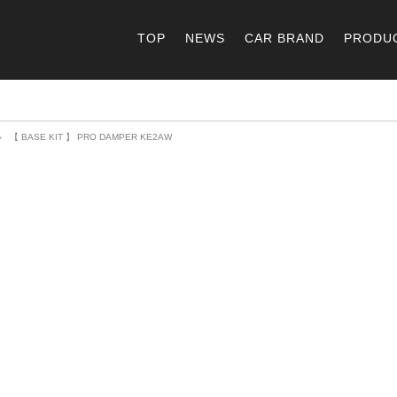
TOP
NEWS
CAR BRAND
PRODU
【 BASE KIT 】 PRO DAMPER KE2AW