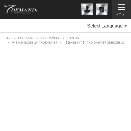
0
メニュー
Select Language
▼
TOP
PRODUCTS
PRODAMPER
TOYOTA
WISH ZNE/ZGE 20 PRODAMPER
【 BASE KIT 】 PRO DAMPER ZNE/ZGE 20