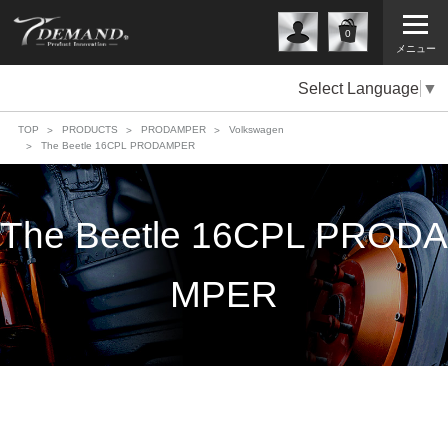
0
メニュー
Select Language
▼
TOP
PRODUCTS
PRODAMPER
Volkswagen
The Beetle 16CPL PRODAMPER
The Beetle 16CPL PRODA
MPER