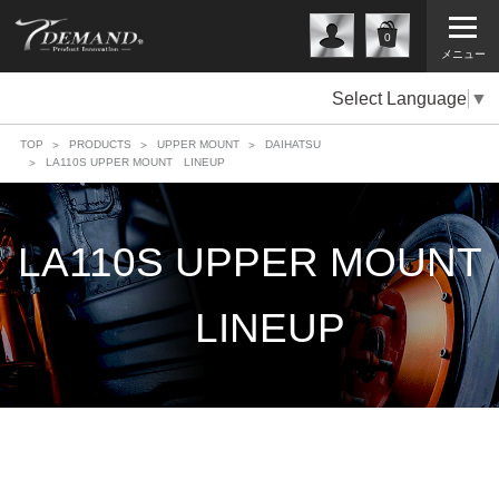
0
メニュー
Select Language
▼
TOP
PRODUCTS
UPPER MOUNT
DAIHATSU
LA110S UPPER MOUNT LINEUP
LA110S UPPER MOUNT
LINEUP