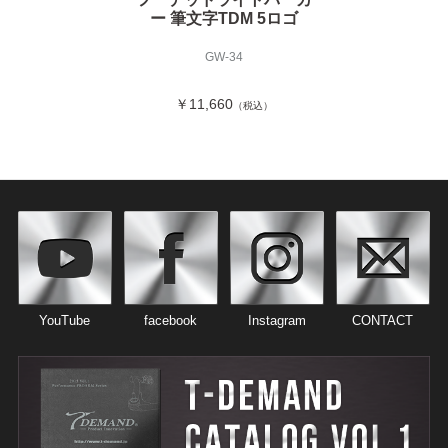
ー 筆文字TDM 5ロゴ
GW-34
￥11,660
（税込）
YouTube
facebook
Instagram
CONTACT