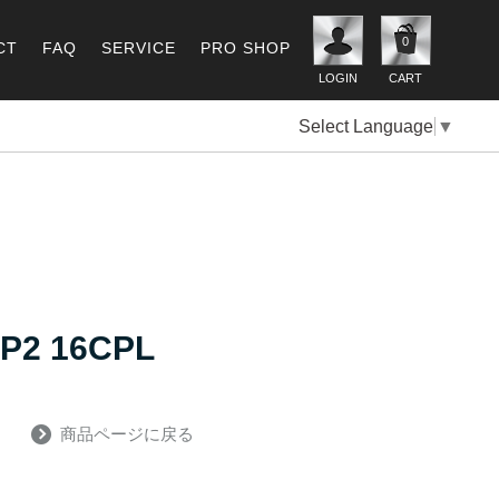
0
CT
FAQ
SERVICE
PRO SHOP
LOGIN
CART
Select Language
▼
2 16CPL
商品ページに戻る