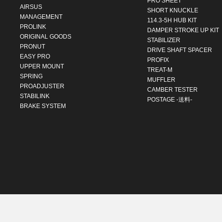
PRO SHEET
AIRSUS
SHORT KNUCKLE
MANAGEMENT
114.3-5H HUB KIT
PROLINK
DAMPER STROKE UP KIT
ORIGINAL GOODS
STABILIZER
PRONUT
DRIVE SHAFT SPACER
EASY PRO
PROFIX
UPPER MOUNT
TREAT-M
SPRING
MUFFLER
PROADJUSTER
CAMBER TESTER
STABILINK
POSTAGE -送料-
BRAKE SYSTEM