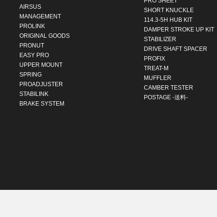
PRO SHEET
AIRSUS
SHORT KNUCKLE
MANAGEMENT
114.3-5H HUB KIT
PROLINK
DAMPER STROKE UP KIT
ORIGINAL GOODS
STABILIZER
PRONUT
DRIVE SHAFT SPACER
EASY PRO
PROFIX
UPPER MOUNT
TREAT-M
SPRING
MUFFLER
PROADJUSTER
CAMBER TESTER
STABILINK
POSTAGE -送料-
BRAKE SYSTEM