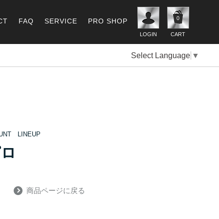
0
CT
FAQ
SERVICE
PRO SHOP
LOGIN
CART
Select Language
▼
OUNT LINEUP
ピロ
商品ページに戻る