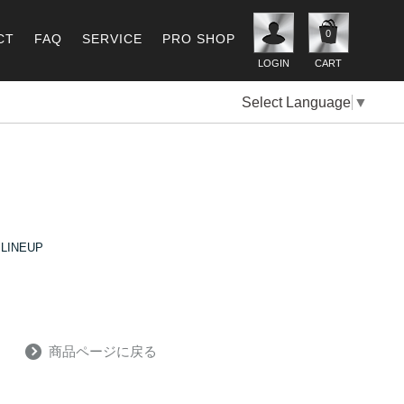
0
CT
FAQ
SERVICE
PRO SHOP
LOGIN
CART
Select Language
▼
LINEUP
商品ページに戻る