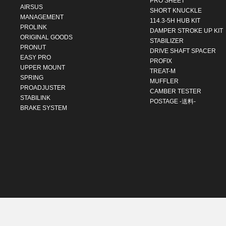
PRO SHEET
AIRSUS
SHORT KNUCKLE
MANAGEMENT
114.3-5H HUB KIT
PROLINK
DAMPER STROKE UP KIT
ORIGINAL GOODS
STABILIZER
PRONUT
DRIVE SHAFT SPACER
EASY PRO
PROFIX
UPPER MOUNT
TREAT-M
SPRING
MUFFLER
PROADJUSTER
CAMBER TESTER
STABILINK
POSTAGE -送料-
BRAKE SYSTEM