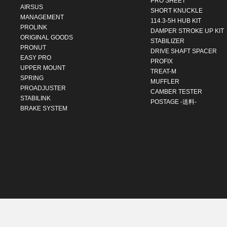
PRO SHEET
AIRSUS
SHORT KNUCKLE
MANAGEMENT
114.3-5H HUB KIT
PROLINK
DAMPER STROKE UP KIT
ORIGINAL GOODS
STABILIZER
PRONUT
DRIVE SHAFT SPACER
EASY PRO
PROFIX
UPPER MOUNT
TREAT-M
SPRING
MUFFLER
PROADJUSTER
CAMBER TESTER
STABILINK
POSTAGE -送料-
BRAKE SYSTEM