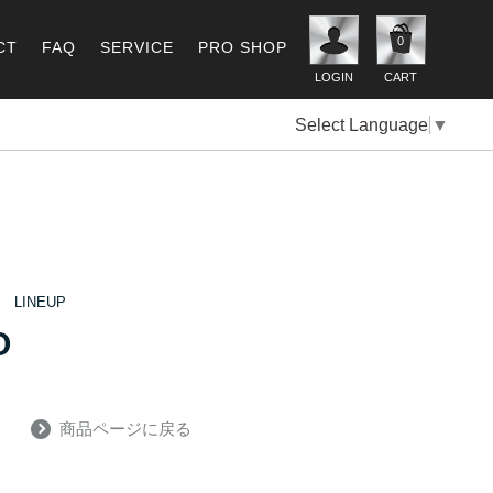
0
CT
FAQ
SERVICE
PRO SHOP
LOGIN
CART
Select Language
▼
T LINEUP
O
商品ページに戻る