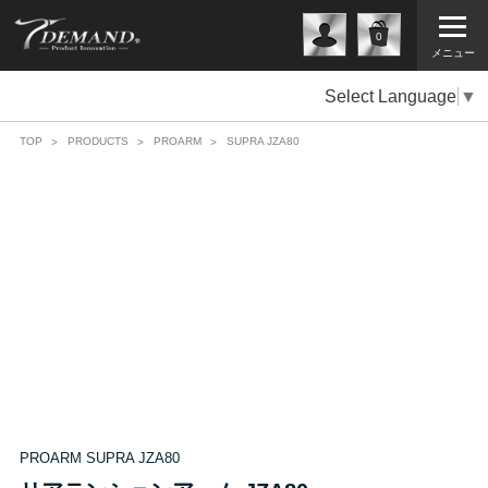
0
メニュー
Select Language
▼
TOP
PRODUCTS
PROARM
SUPRA JZA80
PROARM SUPRA JZA80