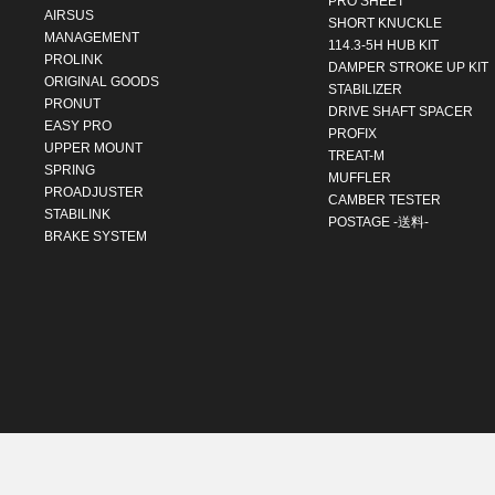
PRO SHEET
AIRSUS
SHORT KNUCKLE
MANAGEMENT
114.3-5H HUB KIT
PROLINK
DAMPER STROKE UP KIT
ORIGINAL GOODS
STABILIZER
PRONUT
DRIVE SHAFT SPACER
EASY PRO
PROFIX
UPPER MOUNT
TREAT-M
SPRING
MUFFLER
PROADJUSTER
CAMBER TESTER
STABILINK
POSTAGE -送料-
BRAKE SYSTEM