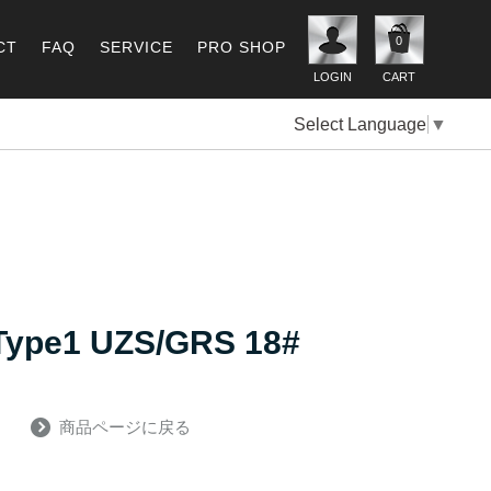
0
CT
FAQ
SERVICE
PRO SHOP
LOGIN
CART
Select Language
▼
1 UZS/GRS 18#
商品ページに戻る