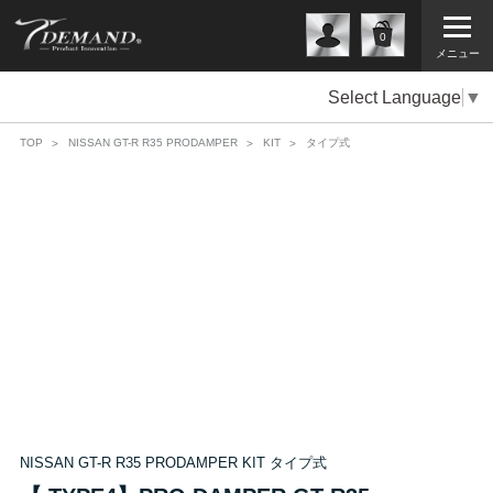
0
メニュー
Select Language
▼
TOP
NISSAN GT-R R35 PRODAMPER
KIT
タイプ式
NISSAN GT-R R35 PRODAMPER KIT タイプ式