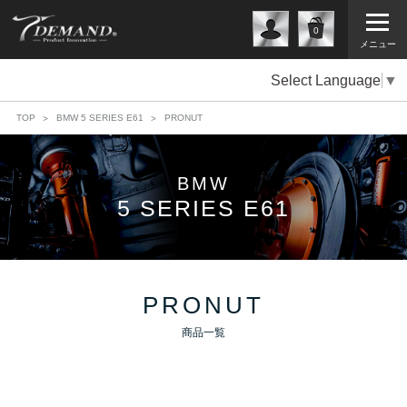
0
メニュー
Select Language
▼
TOP
BMW 5 SERIES E61
PRONUT
BMW
5 SERIES E61
PRONUT
商品一覧