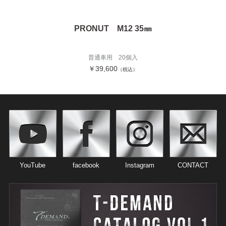
PRONUT M12 35㎜
普通車用 20個入
￥39,600
（税込）
YouTube
facebook
Instagram
CONTACT