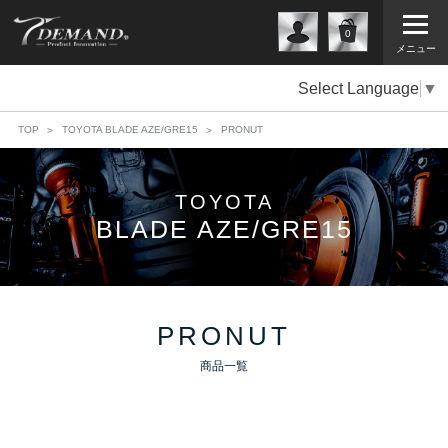
0
メニュー
Select Language
▼
TOP
TOYOTA BLADE AZE/GRE15
PRONUT
TOYOTA
BLADE AZE/GRE15
PRONUT
商品一覧