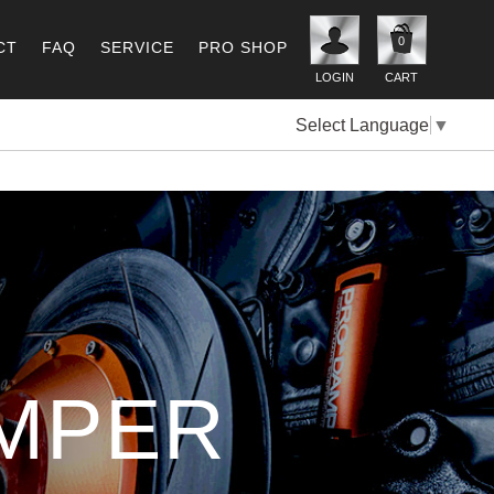
0
CT
FAQ
SERVICE
PRO SHOP
LOGIN
CART
Select Language
▼
MPER