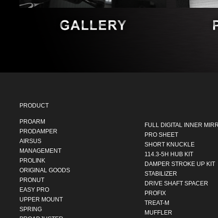
PRODUCT
PROARM
FULL DIGITAL INNER MIR
PRODAMPER
PRO SHEET
AIRSUS
SHORT KNUCKLE
MANAGEMENT
114.3-5H HUB KIT
PROLINK
DAMPER STROKE UP KIT
ORIGINAL GOODS
STABILIZER
PRONUT
DRIVE SHAFT SPACER
EASY PRO
PROFIX
UPPER MOUNT
TREAT-M
SPRING
MUFFLER