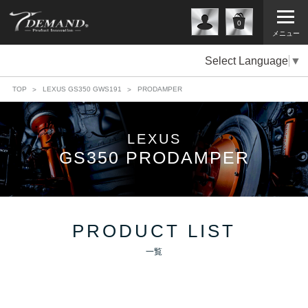
0
メニュー
Select Language
▼
TOP
LEXUS GS350 GWS191
PRODAMPER
LEXUS
GS350 PRODAMPER
PRODUCT LIST
一覧