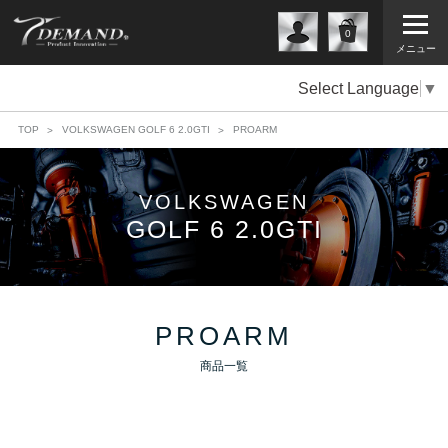
0
メニュー
Select Language
▼
TOP
VOLKSWAGEN GOLF 6 2.0GTI
PROARM
VOLKSWAGEN
GOLF 6 2.0GTI
PROARM
商品一覧