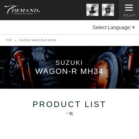
0
メニュー
Select Language
▼
TOP
SUZUKI WAGON-R MH34
SUZUKI
WAGON-R MH34
PRODUCT LIST
一覧