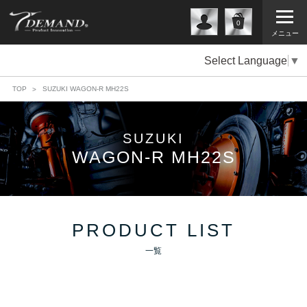
0
メニュー
Select Language
▼
TOP
SUZUKI WAGON-R MH22S
SUZUKI
WAGON-R MH22S
PRODUCT LIST
一覧