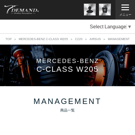
0
メニュー
Select Language
▼
TOP
MERCEDES-BENZ C-CLASS W205
C220
AIRSUS
MANAGEMENT
MERCEDES-BENZ
C-CLASS W205
MANAGEMENT
商品一覧