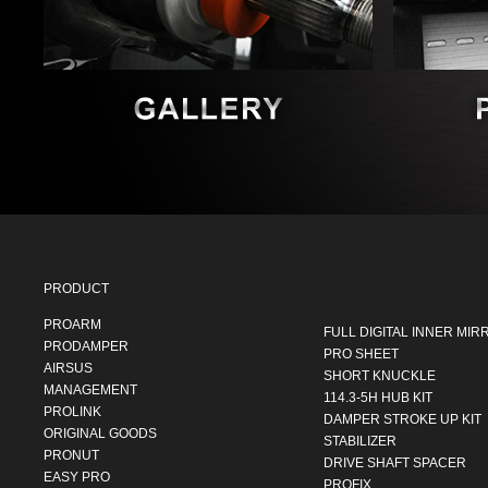
PRODUCT
PROARM
FULL DIGITAL INNER MIR
PRODAMPER
PRO SHEET
AIRSUS
SHORT KNUCKLE
MANAGEMENT
114.3-5H HUB KIT
PROLINK
DAMPER STROKE UP KIT
ORIGINAL GOODS
STABILIZER
PRONUT
DRIVE SHAFT SPACER
EASY PRO
PROFIX