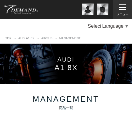
0
メニュー
Select Language
▼
TOP
AUDI A1 8X
AIRSUS
MANAGEMENT
AUDI
A1 8X
MANAGEMENT
商品一覧