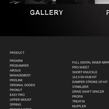
PRODUCT
PROARM
FULL DIGITAL INNER MIR
PRODAMPER
PRO SHEET
AIRSUS
SHORT KNUCKLE
MANAGEMENT
114.3-5H HUB KIT
PROLINK
DAMPER STROKE UP KIT
ORIGINAL GOODS
STABILIZER
PRONUT
DRIVE SHAFT SPACER
EASY PRO
PROFIX
UPPER MOUNT
TREAT-M
SPRING
MUFFLER