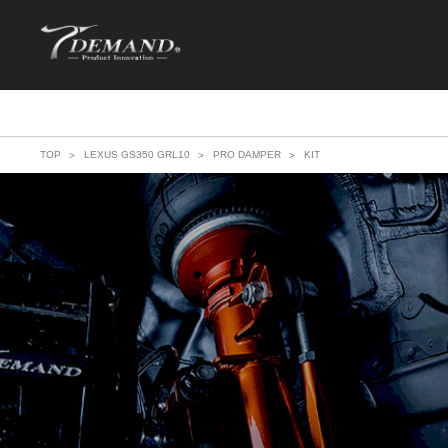
TOP
LEXUS GS350 GRL10
PRO DAMPER
KIT