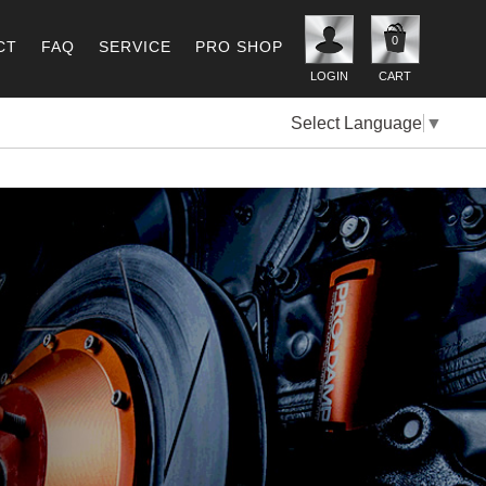
0
CT
FAQ
SERVICE
PRO SHOP
LOGIN
CART
Select Language
▼