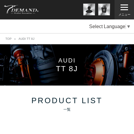
0
メニュー
Select Language
▼
TOP
AUDI TT 8J
AUDI
TT 8J
PRODUCT LIST
一覧