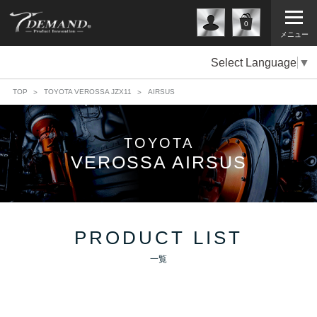
0
メニュー
Select Language
▼
TOP
TOYOTA VEROSSA JZX11
AIRSUS
TOYOTA
VEROSSA AIRSUS
PRODUCT LIST
一覧