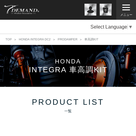
0
メニュー
Select Language
▼
TOP
HONDA INTEGRA DC2
PRODAMPER
車高調KIT
HONDA
INTEGRA 車高調KIT
PRODUCT LIST
一覧