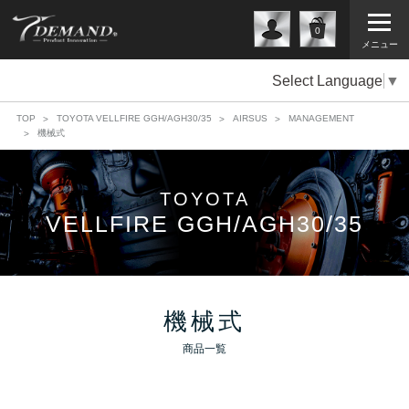
0
メニュー
Select Language
▼
TOP
TOYOTA VELLFIRE GGH/AGH30/35
AIRSUS
MANAGEMENT
機械式
TOYOTA
VELLFIRE GGH/AGH30/35
機械式
商品一覧