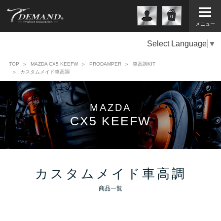
0
メニュー
Select Language
▼
TOP
MAZDA CX5 KEEFW
PRODAMPER
車高調KIT
カスタムメイド車高調
MAZDA
CX5 KEEFW
カスタムメイド車高調
商品一覧