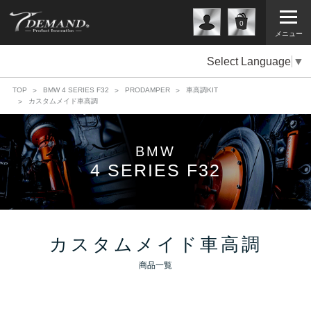
0
メニュー
Select Language
▼
TOP
BMW 4 SERIES F32
PRODAMPER
車高調KIT
カスタムメイド車高調
BMW
4 SERIES F32
カスタムメイド車高調
商品一覧