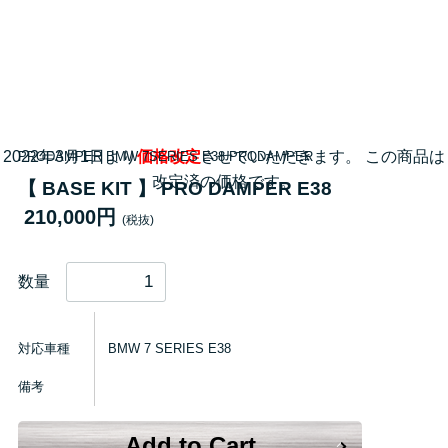
2022年3月1日より
価格改定
させていただきます。 この商品は
PRODAMPER BMW 7SERIES E38 PRODAMPER
改定済の価格です。
【 BASE KIT 】 PRO DAMPER E38
210,000円
(税抜)
数量
対応車種
BMW 7 SERIES E38
備考
Add to Cart