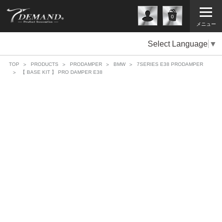
0
メニュー
Select Language
▼
TOP
PRODUCTS
PRODAMPER
BMW
7SERIES E38 PRODAMPER
【 BASE KIT 】 PRO DAMPER E38