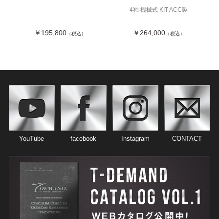
4独 機械式 KIT ACC製
￥195,800
￥264,000
（税込）
（税込）
YouTube
facebook
Instagram
CONTACT